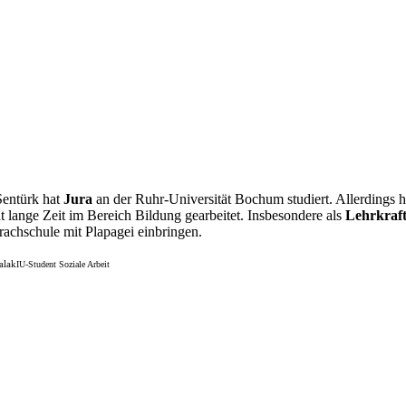
Sentürk hat
Jura
an der Ruhr-Universität Bochum studiert. Allerdings h
t lange Zeit im Bereich Bildung gearbeitet. Insbesondere als
Lehrkraft
rachschule mit Plapagei einbringen.
alak
IU-Student Soziale Arbeit