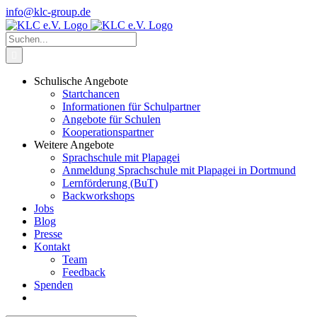
Zum
info@klc-group.de
Inhalt
Facebook
Instagram
springen
Suche
nach:
Schulische Angebote
Startchancen
Informationen für Schulpartner
Angebote für Schulen
Kooperationspartner
Weitere Angebote
Sprachschule mit Plapagei
Anmeldung Sprachschule mit Plapagei in Dortmund
Lernförderung (BuT)
Backworkshops
Jobs
Blog
Presse
Kontakt
Team
Feedback
Spenden