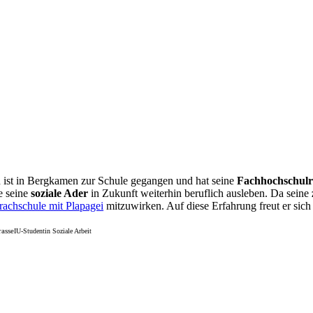
 ist in Bergkamen zur Schule gegangen und hat seine
Fachhochschulr
e seine
soziale Ader
in Zukunft weiterhin beruflich ausleben. Da seine
rachschule mit Plapagei
mitzuwirken. Auf diese Erfahrung freut er sich
rasse
IU-Studentin Soziale Arbeit