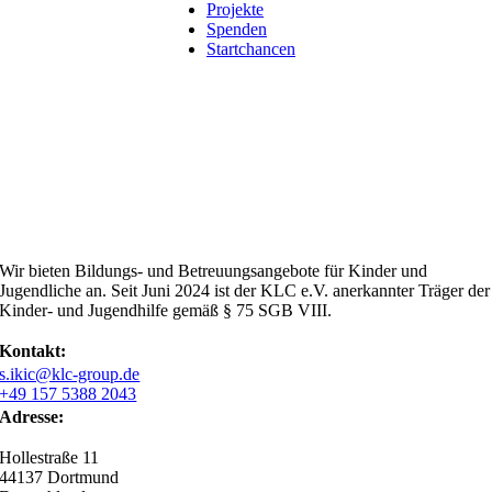
Projekte
Spenden
Startchancen
Wir bieten Bildungs- und Betreuungsangebote für Kinder und
Jugendliche an. Seit Juni 2024 ist der KLC e.V. anerkannter Träger der
Kinder- und Jugendhilfe gemäß § 75 SGB VIII.
Kontakt:
s.ikic@klc-group.de
+49 157 5388 2043
Adresse:
Hollestraße 11
44137 Dortmund