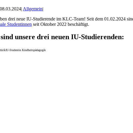
08.03.2024
|
Allgemein
|
ben drei neue IU-Studierende im KLC-Team! Seit dem 01.02.2024 sind A
ale Studentinnen
seit Oktober 2022 beschäftigt.
 sind unsere drei neuen IU-Studierenden:
türk
IU-Studentin Kindheitspädagogik