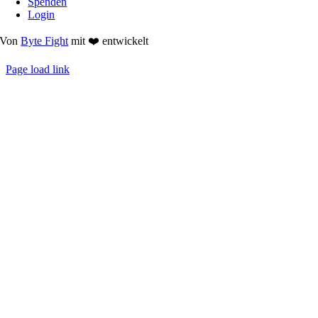
Spenden
Login
Von
Byte Fight
mit ❤️ entwickelt
Page load link