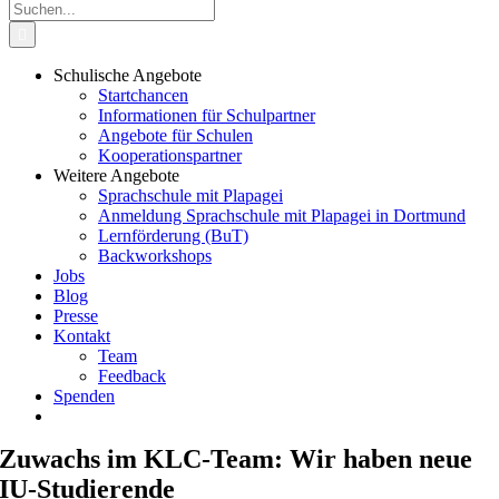
Suche
nach:
Schulische Angebote
Startchancen
Informationen für Schulpartner
Angebote für Schulen
Kooperationspartner
Weitere Angebote
Sprachschule mit Plapagei
Anmeldung Sprachschule mit Plapagei in Dortmund
Lernförderung (BuT)
Backworkshops
Jobs
Blog
Presse
Kontakt
Team
Feedback
Spenden
Zuwachs im KLC-Team: Wir haben neue
IU-Studierende