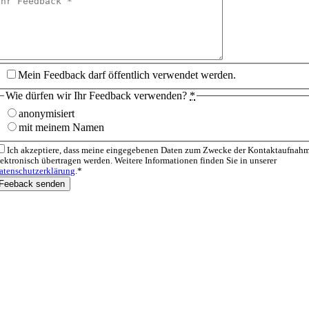
Mein Feedback darf öffentlich verwendet werden.
Wie dürfen wir Ihr Feedback verwenden?
*
anonymisiert
mit meinem Namen
Ich akzeptiere, dass meine eingegebenen Daten zum Zwecke der Kontaktaufnah
lektronisch übertragen werden. Weitere Informationen finden Sie in unserer
atenschutzerklärung
.*
Feeback senden