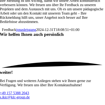
Ihre Meinung ist uns wichtig, damit wir unsere Arbeit kontinuierlich
verbessern können. Wir freuen uns über Ihr Feedback zu unseren
Projekten und dem Austausch mit uns. Ob es um unsere pädagogische
Arbeit oder um den Kontakt mit unserem Team geht – Ihre
Rückmeldung hilft uns, unser Angebot noch besser auf Ihre
Bedürfnisse abzustimmen.
Feedback
jonasleisgang
2024-12-31T18:08:51+01:00
Wir helfen Ihnen auch
persönlich
weiter!
Bei Fragen und weiteren Anliegen stehen wir Ihnen gerne zur
Verfügung. Wir freuen uns über Ihre Kontaktaufnahme!
+49 157 5388 2043
s.ikic@klc-group.de