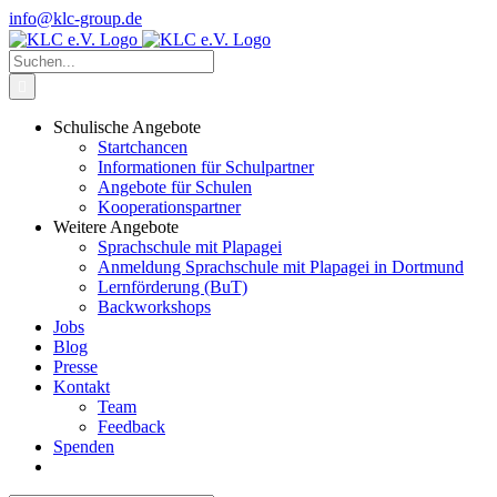
Zum
info@klc-group.de
Inhalt
Facebook
Instagram
springen
Suche
nach:
Schulische Angebote
Startchancen
Informationen für Schulpartner
Angebote für Schulen
Kooperationspartner
Weitere Angebote
Sprachschule mit Plapagei
Anmeldung Sprachschule mit Plapagei in Dortmund
Lernförderung (BuT)
Backworkshops
Jobs
Blog
Presse
Kontakt
Team
Feedback
Spenden