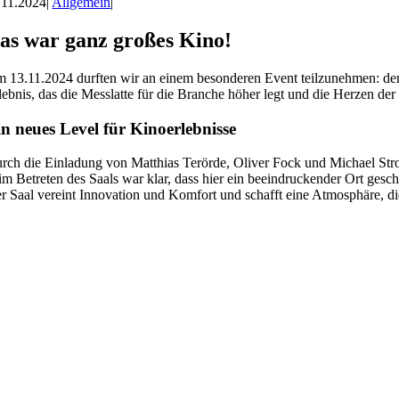
.11.2024
|
Allgemein
|
as war ganz großes Kino!
 13.11.2024 durften wir an einem besonderen Event teilzunehmen: der
lebnis, das die Messlatte für die Branche höher legt und die Herzen der
n neues Level für Kinoerlebnisse
rch die Einladung von Matthias Terörde, Oliver Fock und Michael S
im Betreten des Saals war klar, dass hier ein beeindruckender Ort ge
r Saal vereint Innovation und Komfort und schafft eine Atmosphäre, die