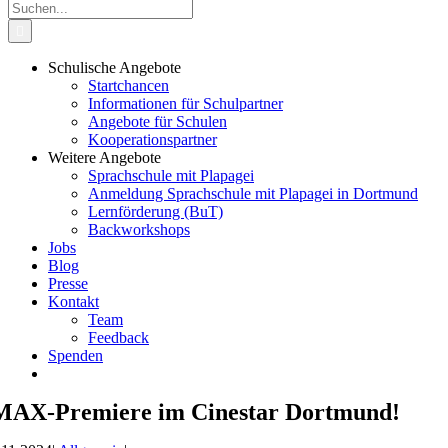
Suche
nach:
Schulische Angebote
Startchancen
Informationen für Schulpartner
Angebote für Schulen
Kooperationspartner
Weitere Angebote
Sprachschule mit Plapagei
Anmeldung Sprachschule mit Plapagei in Dortmund
Lernförderung (BuT)
Backworkshops
Jobs
Blog
Presse
Kontakt
Team
Feedback
Spenden
MAX-Premiere im Cinestar Dortmund!