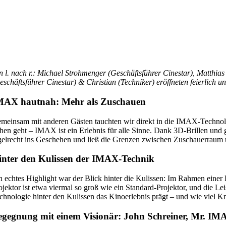
n l. nach r.: Michael Strohmenger (Geschäftsführer Cinestar), Matthi
eschäftsführer Cinestar) & Christian (Techniker) eröffneten feierlich 
MAX hautnah: Mehr als Zuschauen
meinsam mit anderen Gästen tauchten wir direkt in die IMAX-Technologi
hen geht – IMAX ist ein Erlebnis für alle Sinne. Dank 3D-Brillen und g
gelrecht ins Geschehen und ließ die Grenzen zwischen Zuschauerrau
inter den Kulissen der IMAX-Technik
n echtes Highlight war der Blick hinter die Kulissen: Im Rahmen einer
ojektor ist etwa viermal so groß wie ein Standard-Projektor, und die Lei
chnologie hinter den Kulissen das Kinoerlebnis prägt – und wie viel K
egegnung mit einem Visionär: John Schreiner, Mr. IM