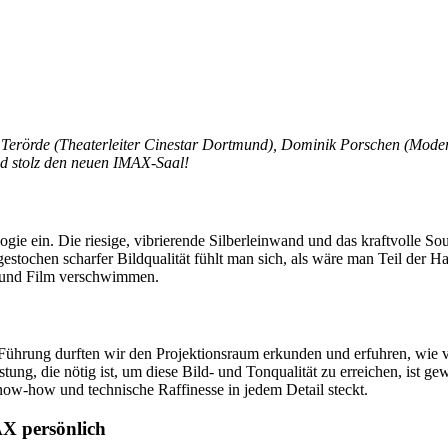
as Terörde (Theaterleiter Cinestar Dortmund), Dominik Porschen (Moder
und stolz den neuen IMAX-Saal!
e ein. Die riesige, vibrierende Silberleinwand und das kraftvolle Sou
estochen scharfer Bildqualität fühlt man sich, als wäre man Teil der H
m und Film verschwimmen.
 Führung durften wir den Projektionsraum erkunden und erfuhren, wie 
stung, die nötig ist, um diese Bild- und Tonqualität zu erreichen, ist g
now-how und technische Raffinesse in jedem Detail steckt.
AX persönlich