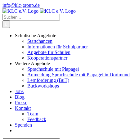
Zum
info@klc-group.de
Inhalt
Facebook
Instagram
springen
Suche
nach:
Schulische Angebote
Startchancen
Informationen für Schulpartner
Angebote für Schulen
Kooperationspartner
Weitere Angebote
Sprachschule mit Plapagei
Anmeldung Sprachschule mit Plapagei in Dortmund
Lernförderung (BuT)
Backworkshops
Jobs
Blog
Presse
Kontakt
Team
Feedback
Spenden